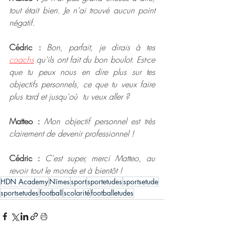
tout était bien. Je n'ai trouvé aucun point 
négatif.
Cédric : 
Bon, parfait, je dirais à tes 
coachs
 qu'ils ont fait du bon boulot. Est-ce 
que tu peux nous en dire plus sur tes 
objectifs personnels, ce que tu veux faire 
plus tard et jusqu'où  tu veux aller ? 
Matteo : 
Mon objectif personnel est très 
clairement de devenir professionnel ! 
Cédric :
 C'est super, merci Matteo, au 
revoir tout le monde et à bientôt ! 
HDN Academy
Nîmes
sport
sportetudes
sportsetude
sportsetudes
football
scolarité
footballetudes