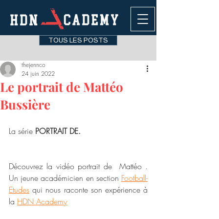
TOUS LES POSTS
thejennco
24 juin 2022
Le portrait de Mattéo
Bussière
La série 
PORTRAIT DE.
Découvrez la vidéo portrait de  Mattéo . 
Un jeune académicien en
section
Football
-
Etudes
 qui nous raconte son expérience à 
la 
HDN Academy