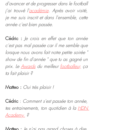
d'avancer et de progresser dans le football 
j'ai trouvé l'
académie
. Après avoir visité, 
je me suis inscrit et dans l'ensemble, cette 
année c'est bien passée. 
Cédric :
Je crois en effet que ton année 
c'est pas mal passée car il me semble que 
lorsque nous avons fait notre petite soirée " 
show de fin d'année " que tu as gagné un 
prix. Le 
Awards
 du meilleur 
footballeur,
 ça 
ta fait plaisir ? 
Matteo : 
Oui très plaisir ! 
Cédric 
: 
Comment s'est passée ton année, 
tes entrainements, ton quotidien à la 
HDN 
Academy 
 ?
Matteo :
 Je n'ai pas grand choses à dire, 