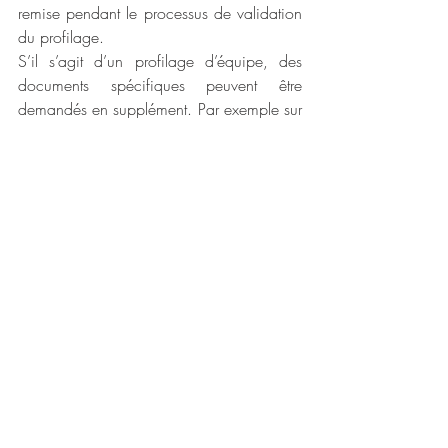
remise pendant le processus de validation 
du profilage. 
S’il s’agit d’un profilage d’équipe, des 
documents spécifiques peuvent être 
demandés en supplément. Par exemple sur 
« Comment fluidifer la communication 
avec son partenaire par rapport à son 
mode de fonctionnement ». 
Alors n’hésitez pas à venir VOUS 
découvrir et passer à 
VOTRE « Next Level »
!
Pour découvrir le premier article sur les 
préférences motrices c'est : 
ICI
--------------------------------------------------------------
Si vous avez des questions, que vous êtes 
curieux d'en découvrir plus sur l'approche 
et/ou le profilage ActionTypes, contactez 