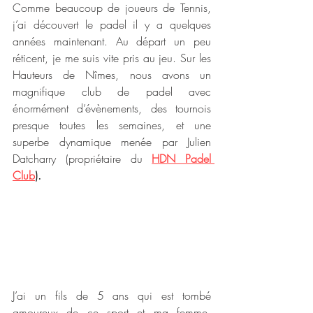
Comme beaucoup de joueurs de Tennis, 
j’ai découvert le padel il y a quelques 
années maintenant. Au départ un peu 
réticent, je me suis vite pris au jeu. Sur les 
Hauteurs de Nîmes, nous avons un 
magnifique club de padel avec 
énormément d’évènements, des tournois 
presque toutes les semaines, et une 
superbe dynamique menée par Julien 
Datcharry (propriétaire du 
HDN Padel 
Club
). 
J’ai un fils de 5 ans qui est tombé 
amoureux de ce sport et ma femme, 