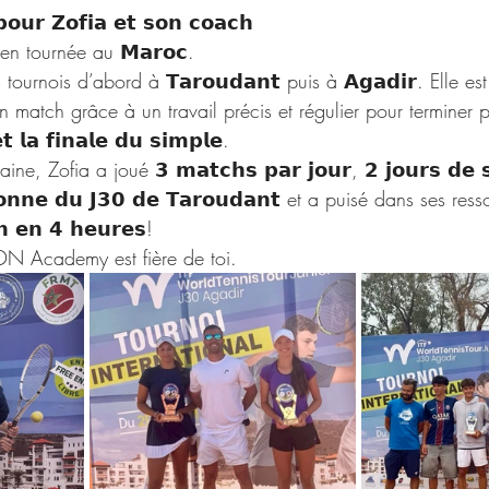
𝗽𝗼𝘂𝗿 𝗭𝗼𝗳𝗶𝗮 𝗲𝘁 𝘀𝗼𝗻 𝗰𝗼𝗮𝗰𝗵⁣
 en tournée au 𝗠𝗮𝗿𝗼𝗰.⁣
s tournois d’abord à 𝗧𝗮𝗿𝗼𝘂𝗱𝗮𝗻𝘁 puis à 𝗔𝗴𝗮𝗱𝗶𝗿. Elle 
 match grâce à un travail précis et régulier pour terminer 
𝘁 𝗹𝗮 𝗳𝗶𝗻𝗮𝗹𝗲 𝗱𝘂 𝘀𝗶𝗺𝗽𝗹𝗲.⁣
e, Zofia a joué 𝟯 𝗺𝗮𝘁𝗰𝗵𝘀 𝗽𝗮𝗿 𝗷𝗼𝘂𝗿, 𝟮 𝗷𝗼𝘂𝗿𝘀 𝗱𝗲 𝘀
𝗶𝗼𝗻𝗻𝗲 𝗱𝘂 𝗝𝟯𝟬 𝗱𝗲 𝗧𝗮𝗿𝗼𝘂𝗱𝗮𝗻𝘁 et a puisé dans ses re
 𝗲𝗻 𝟰 𝗵𝗲𝘂𝗿𝗲𝘀! ⁣
la HDN Academy est fière de toi.