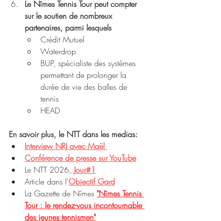
Le Nîmes Tennis Tour peut compter 
sur le soutien de nombreux 
partenaires, parmi lesquels 
Crédit Mutuel 
Waterdrop 
BUP, spécialiste des systèmes 
permettant de prolonger la 
durée de vie des balles de 
tennis 
HEAD
En savoir plus, le NTT dans les medias:
Interview NRJ avec Maël
Conférence de presse sur YouTube
Le NTT 2026, 
Jour#1
Article dans l'
Objectif Gard
La Gazette de Nîmes 
"
Nîmes Tennis 
Tour : le rendez-vous incontournable 
des jeunes tennismen"