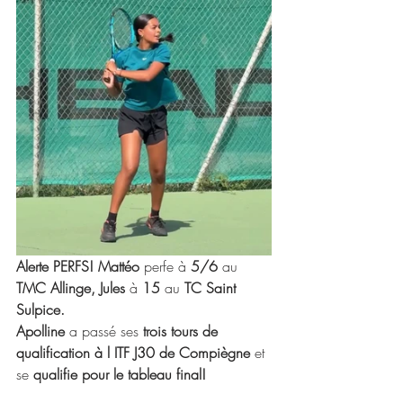
Alerte PERFS! Mattéo 
perfe à 
5/6 
au
TMC Allinge, Jules 
à 
15 
au
 TC Saint 
Sulpice. 
Apolline 
a passé ses
 trois tours de 
qualification à l ITF J30 de Compiègne 
et 
se 
qualifie pour le tableau final!