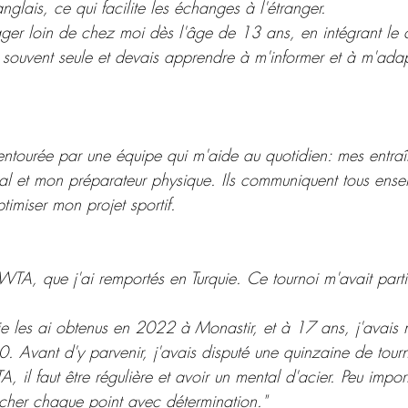
glais, ce qui facilite les échanges à l'étranger.
r loin de chez moi dès l'âge de 13 ans, en intégrant le cir
s souvent seule et devais apprendre à m'informer et à m'ada
 entourée par une équipe qui m'aide au quotidien: mes entraî
l et mon préparateur physique. Ils communiquent tous ense
timiser mon projet sportif.
 WTA, que j'ai remportés en Turquie. Ce tournoi m'avait parti
je les ai obtenus en 2022 à Monastir, et à 17 ans, j'avais 
Avant d'y parvenir, j'avais disputé une quinzaine de tourn
 il faut être régulière et avoir un mental d'acier. Peu import
ercher chaque point avec détermination."