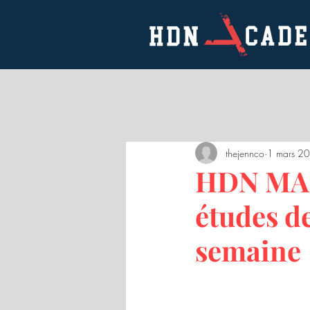
thejennco
1 mars 2
HDN MAG 
études d
semaine