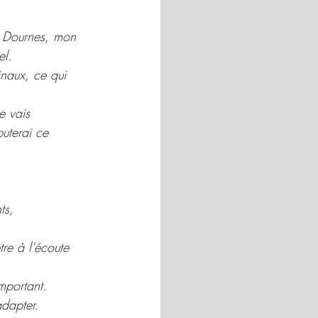
e Dournes, mon 
el.
inaux, ce qui 
e vais 
uterai ce 
ts, 
tre à l'écoute 
mportant.
adapter. 