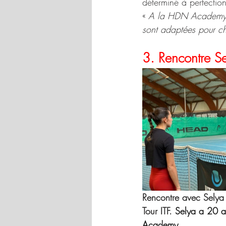
déterminé à perfection
« 
A la HDN Academy, il
sont adaptées pour ch
3. Rencontre S
Rencontre avec Selya R
Tour ITF. 
Selya a 20 a
Academy. 