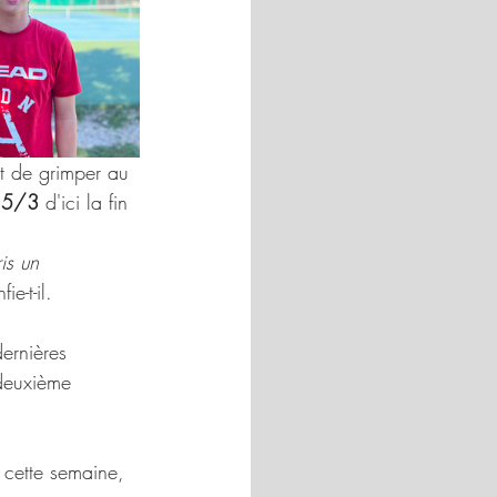
et de grimper au 
15/3
 d'ici la fin 
is un 
fie-t-il.
ernières 
 deuxième 
 cette semaine, 