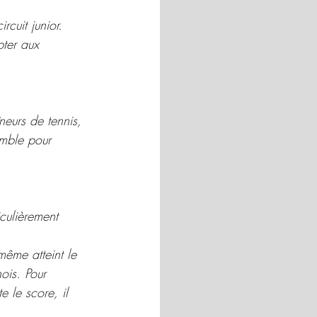
cuit junior. 
pter aux 
neurs de tennis, 
mble pour 
culièrement 
même atteint le 
ois. Pour 
e le score, il 