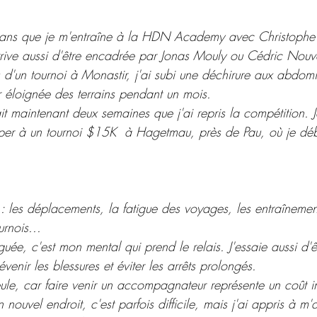
re ans que je m'entraîne à la HDN Academy avec Christoph
arrive aussi d'être encadrée par Jonas Mouly ou Cédric Nouv
rs d'un tournoi à Monastir, j'ai subi une déchirure aux abdom
r éloignée des terrains pendant un mois.
t maintenant deux semaines que j'ai repris la compétition. J
per à un tournoi $15K  à Hagetmau, près de Pau, où je déb
nt : les déplacements, la fatigue des voyages, les entraînemen
rnois... 
guée, c'est mon mental qui prend le relais. J'essaie aussi d'ê
enir les blessures et éviter les arrêts prolongés.
ule, car faire venir un accompagnateur représente un coût i
nouvel endroit, c'est parfois difficile, mais j'ai appris à m'