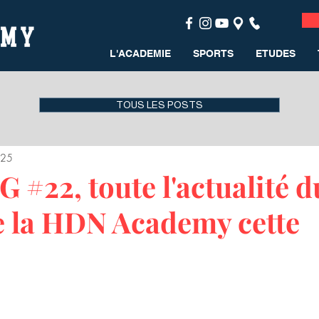
L'ACADEMIE
SPORTS
ETUDES
TOUS LES POSTS
025
#22, toute l'actualité d
e la HDN Academy cette