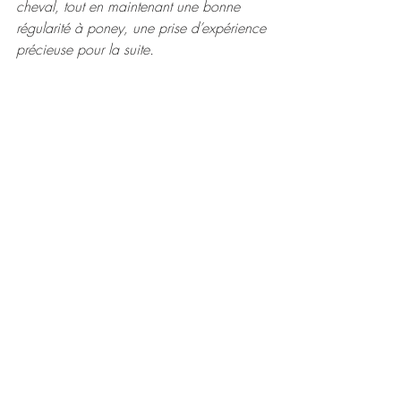
cheval, tout en maintenant une bonne 
régularité à poney, une prise d’expérience 
précieuse pour la suite.
 Je suis très fier de mes cavalières, c’était 
un bon groupe et je les remercie pour leur 
sérieux et leur engagement tout au long 
de l’année. Un grand merci également 
aux familles et à toutes les personnes qui 
les accompagnent au quotidien."
4. Résultats et performances
TENNIS
Alerte PERFs
✅ 
William
 6/3, 6/2 perf à 3/6 au TC 
Vauvert
TC Vauvert
William