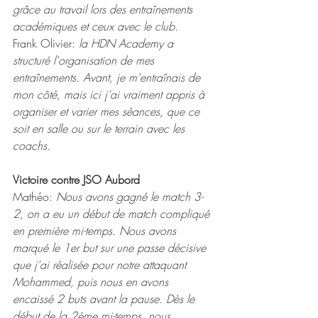
grâce au
travail lors des entraînements 
académiques et ceux avec le club.
Frank Olivier: 
la HDN Academy a 
structuré l'organisation de mes 
entraînements. Avant, je m'entraînais de 
mon côté, mais ici j'ai vraiment appris à 
organiser et varier mes séances, que ce 
soit en salle ou sur le terrain avec les 
coachs.
Victoire contre JSO Aubord
Mathéo: 
Nous avons gagné le match 3-
2, on a eu un début de match compliqué 
en première mi-temps. Nous avons 
marqué le 1er but sur une passe décisive 
que j'ai réalisée pour notre attaquant 
Mohammed, puis nous en avons 
encaissé 2 buts avant la pause. Dès le 
début de la 2ème mi-temps, nous 