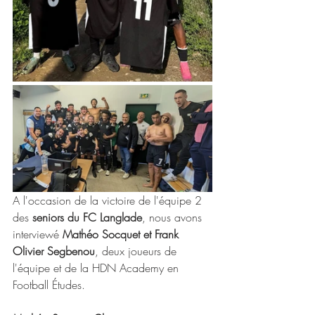
A l'occasion de la victoire de l'équipe 2 
des 
seniors du FC Langlade
, nous avons 
interviewé 
Mathéo Socquet et Frank 
Olivier Segbenou
, deux joueurs de 
l'équipe et de la HDN Academy en 
Football Études.