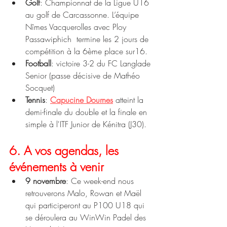
Golf
: Championnat de la Ligue U16 
au golf de Carcassonne. L’équipe 
Nîmes Vacquerolles avec Ploy 
Passawiphich  termine les 2 jours de 
compétition à la 6ème place sur16. 
Football
: victoire 3-2 du FC Langlade 
Senior (passe décisive de Mathéo 
Socquet)
Tennis
: 
Capucine Dournes
 atteint la 
demi-finale du double et la finale en 
simple à l'ITF Junior de Kénitra (J30). 
6. A vos agendas, les 
événements à venir
9 novembre
: Ce week-end nous 
retrouverons Malo, Rowan et Maël 
qui participeront au P100 U18 qui 
se déroulera au WinWin Padel des 