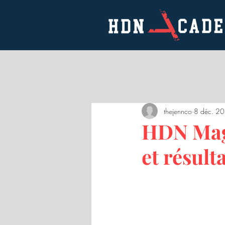
thejennco
8 déc. 2
HDN Mag,
et résult