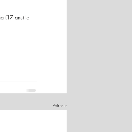
ia (17 ans) 
le 
Voir tout