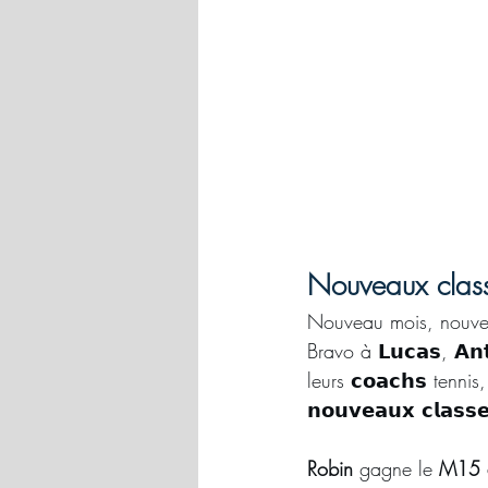
Nouveaux classe
Nouveau mois, nouvea
Bravo à 𝗟𝘂𝗰𝗮𝘀, 𝗔𝗻𝘁𝗼
leurs 𝗰𝗼𝗮𝗰𝗵𝘀 ten
𝗻𝗼𝘂𝘃𝗲𝗮𝘂𝘅 𝗰𝗹𝗮𝘀
Robin
 gagne le 
M15 d