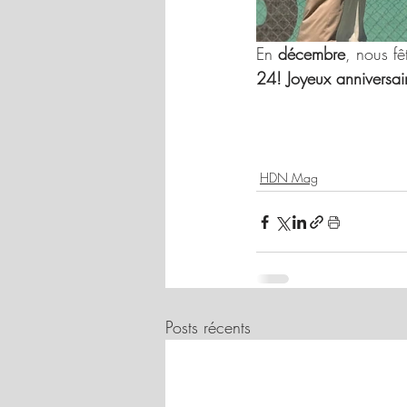
En 
décembre
, nous fê
24! Joyeux anniversair
HDN Mag
Posts récents