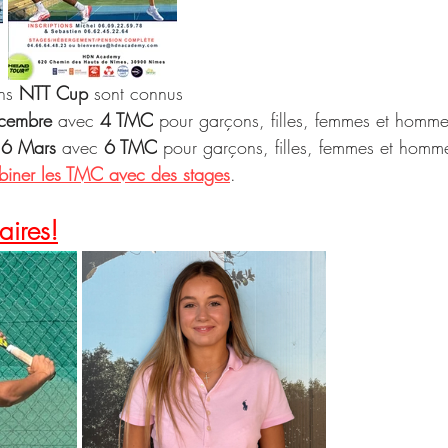
ns 
NTT Cup 
sont connus 
cembre 
avec 
4 TMC
 pour garçons, filles, femmes et homm
 6 Mars
 avec 
6 TMC 
pour garçons, filles, femmes et homm
iner les TMC avec des stages
.
aires!