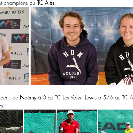
nt champions au 
TC Alés
. 
perfs de 
Noémy
 à 0 au TC Les Vans, 
Lewis
 à 5/6 au TC Al
s.