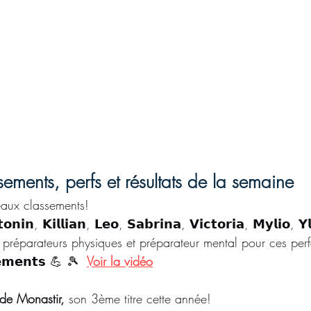
ments, perfs et résultats de la semaine
ux classements! ⁣
𝗶𝗻, 𝗞𝗶𝗹𝗹𝗶𝗮𝗻, 𝗟𝗲𝗼, 𝗦𝗮𝗯𝗿𝗶𝗻𝗮, 𝗩𝗶𝗰𝘁𝗼𝗿𝗶𝗮, 𝗠𝘆𝗹𝗶𝗼, 
nis, préparateurs physiques et préparateur mental pour ces pe
𝗲𝗺𝗲𝗻𝘁𝘀 💪 🎾 
⁣ 
Voir la vidéo
e Monastir,
 son 3ème titre cette année! 