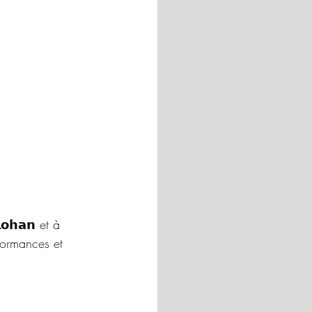
𝗹𝗼𝗵𝗮𝗻 et à 
rformances et 