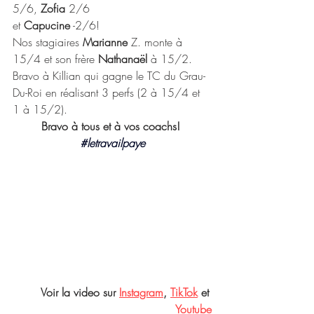
5/6, 
Zofia
 2/6
et 
Capucine
 -2/6! 
Nos stagiaires 
Marianne
 Z. monte à 
15/4 et son frère 
Nathanaël
 à 15/2. 
Bravo à Killian qui gagne le TC du Grau-
Du-Roi en réalisant 3 perfs (2 à 15/4 et 
1 à 15/2). 
Bravo à tous et à vos coachs! 
#letravailpaye
Voir la video sur 
Instagram
, 
TikTok
 et 
Youtube