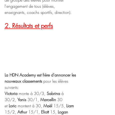
de groupe des élèves pour montrer 
l'engagement de tous (élèves, 
enseignants, coachs sportifs, direction).
2. Résultats et perfs
La HDN Academy est fière d'annoncer les 
nouveaux classements
 pour les élèves 
suivants: 
Victoria
 monte à 30/3, 
Sabrina
 à 
30/2, 
Yanis
 30/1, 
Marcellin
 30
et 
Loric
 montent à 30, 
Maël
 15/5, 
Liam
15/2, 
Arthur
 15/1, 
Eliott
 15, 
Logan