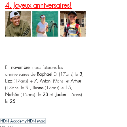
4. Joyeux anniversaires!
En 
novembre
, nous fêterons les 
anniversaires de 
Raphael
 D. (17ans) le 
3
, 
Lizz
 (17ans) le 
7
, 
Antoni
 (9ans) et 
Arthur
(13ans) le 
9
 , 
Lirone
 (17ans) le 
15
, 
Nathéo
 (15ans)  le 
23
 et  
Jaden
 (15ans) 
le 
25
.
HDN Academy
HDN Mag