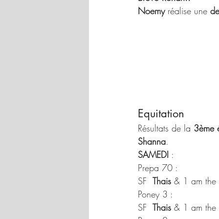
Noemy
 réalise une 
de
Equitation
Résultats de la 
3ème é
Shanna
. 
SAMEDI
 :
Prepa 70 :
SF  
Thais
 & 1 am the f
Poney 3 :
SF  
Thais
 & 1 am the f