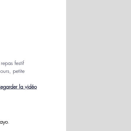
epas festif 
ours, petite 
egarder la vidéo
wayo
. 