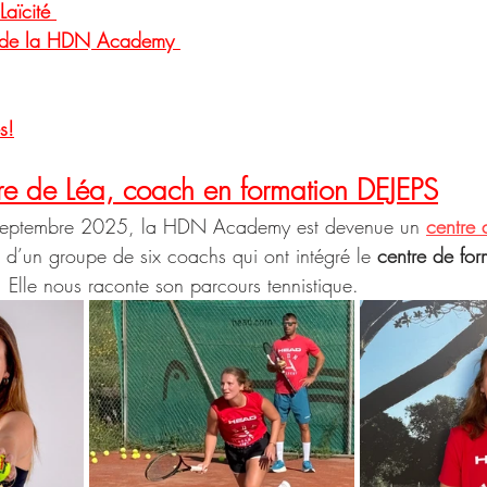
Laïcité 
l de la HDN Academy 
s!
tre de Léa, coach en formation DEJEPS
e septembre 2025, la HDN Academy est devenue un 
centre 
ie d’un groupe de six coachs qui ont intégré le 
centre de fo
. Elle nous raconte son parcours tennistique.