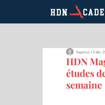
thejennco
15 déc. 
HDN Mag,
études d
semaine