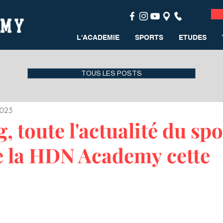
L'ACADEMIE
SPORTS
ETUDES
TOUS LES POSTS
2025
 toute l'actualité du spo
e la HDN Academy cette