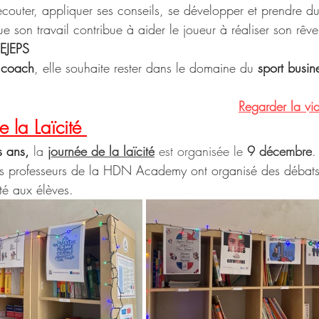
écouter, appliquer ses conseils, se développer et prendre du 
ue son travail contribue à aider le joueur à réaliser son rêve
DEJEPS
 
coach
, elle souhaite rester dans le domaine du 
sport busin
Regarder la vid
 la Laïcité 
 ans, 
la
journée de la laïcité
 est organisée le 
9 décembre
.
es professeurs de la HDN Academy ont organisé des débats 
ité aux élèves. 