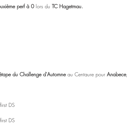
uxième perf à 0 
lors du 
TC Hagetmau. 
tape du Challenge d'Automne 
au Centaure pour 
Anabece, 
irst DS
irst DS