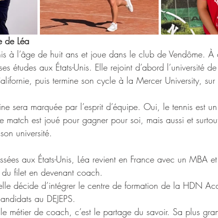
e de Léa
s à l’âge de huit ans et joue dans le club de Vendôme. À di
es études aux États-Unis. Elle rejoint d’abord l’université de
alifornie, puis termine son cycle à la Mercer University, sur 
e sera marquée par l’esprit d’équipe. Oui, le tennis est un
e match est joué pour gagner pour soi, mais aussi et surtou
son université.
sées aux États-Unis, Léa revient en France avec un MBA et 
é du filet en devenant coach. 
lle décide d’intégrer le centre de formation de la HDN A
candidats au DEJEPS. 
e métier de coach, c’est le partage du savoir. Sa plus gran