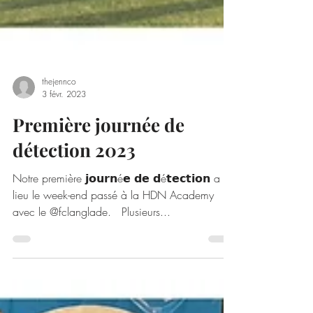
thejennco
3 févr. 2023
Première journée de
détection 2023
Notre première 𝗷𝗼𝘂𝗿𝗻é𝗲 𝗱𝗲 𝗱é𝘁𝗲𝗰𝘁𝗶𝗼𝗻 a eu
lieu le week-end passé à la HDN Academy
avec le @fclanglade. ⁣ ⁣ Plusieurs...