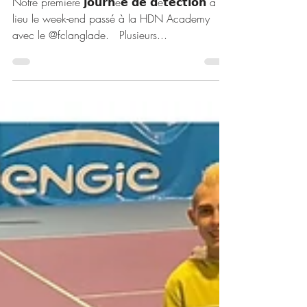
détection 2023
Notre première 𝗷𝗼𝘂𝗿𝗻é𝗲 𝗱𝗲 𝗱é𝘁𝗲𝗰𝘁𝗶𝗼𝗻 a eu
lieu le week-end passé à la HDN Academy
avec le @fclanglade. ⁣ ⁣ Plusieurs...