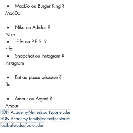
MacDo ou Burger King ?
MacDo
Nike ou Adidas ? 
Nike
 Fifa ou P.E.S. ? 
Fifa
Snapchat ou Instagram ?
Instagram
But ou passe décisive ? 
But
Amour ou Argent ? 
Amour
HDN Academy
Nîmes
sport
sportetudes
HDN Academy family
football
scolarité
footballetudes
footetudes