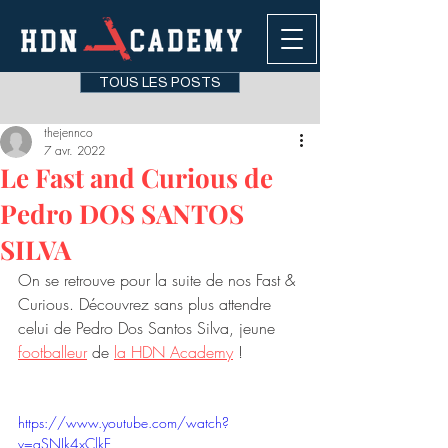
TOUS LES POSTS
thejennco
7 avr. 2022
Le Fast and Curious de
Pedro DOS SANTOS
SILVA
On se retrouve pour la suite de nos Fast & 
Curious. Découvrez sans plus attendre 
celui de Pedro Dos Santos Silva, jeune 
footballeur
 de 
la HDN Academy
 ! 
https://www.youtube.com/watch?
v=qSNIk4xClkE