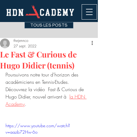
TOUS LES POSTS
thejennco
27 sept. 2022
Le Fast & Curious de
Hugo Didier (tennis)
Poursuivons notre tour d'horizon des 
académiciens en Tennis-Etudes. 
Découvrez la vidéo  Fast & Curious de 
Hugo Didier, nouvel arrivant à  
la HDN 
Academy
.
https://www.youtube.com/watch?
v=aazb72Hw-6o