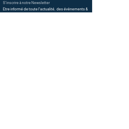
S'inscrire à notre Newsletter
Etre informé de toute l'actualité, des évènements &
conseils de la HDN Academy
OK
Informations pratiques
Campus avec internat
Hébergement et restauration sur place
Ecole de la 6ème à la Terminale sur site
Transports et navettes
CONTAC
T
Nîmes, FRANCE