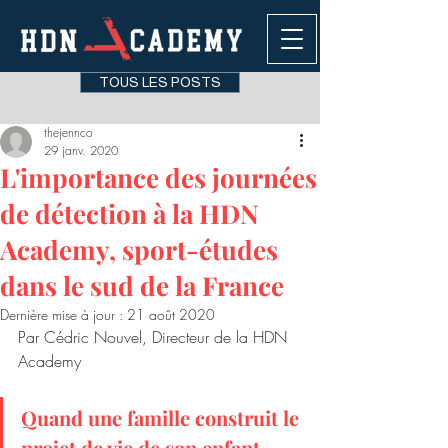
TOUS LES POSTS
thejennco
29 janv. 2020
L'importance des journées
de détection à la HDN
Academy, sport-études
dans le sud de la France
Dernière mise à jour :
21 août 2020
Par Cédric Nouvel, Directeur de la HDN 
Academy
Quand une famille 
construit le 
projet de vie de son enfant
, 